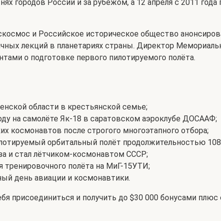
тнях городов России и за рубежом, а 12 апреля с 2011 го
Роскосмос и Российское историческое общество анонсиро
ичных лекций в планетариях страны. Директор Мемориаль
тами о подготовке первого пилотируемого полёта.
енской области в крестьянской семье;
ду на самолёте Як-18 в саратовском аэроклубе ДОСААФ;
ких космонавтов после строгого многоэтапного отбора;
илотируемый орбитальный полёт продолжительностью 108 
за и стал лётчиком-космонавтом СССР;
мя тренировочного полёта на МиГ-15УТИ;
ный день авиации и космонавтики.
ебя присоединиться и получить до $30 000 бонусами плюс 