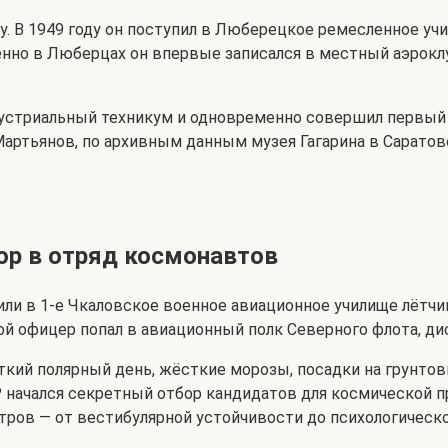
 В 1949 году он поступил в Люберецкое ремесленное учи
нно в Люберцах он впервые записался в местный аэроклуб
ндустриальный техникум и одновременно совершил первый
ртьянов, по архивным данным музея Гагарина в Саратов
бор в отряд космонавтов
или в 1-е Чкаловское военное авиационное училище лётчик
ой офицер попал в авиационный полк Северного флота, д
ткий полярный день, жёсткие морозы, посадки на грунтовы
Р начался секретный отбор кандидатов для космической 
тров — от вестибулярной устойчивости до психологическ