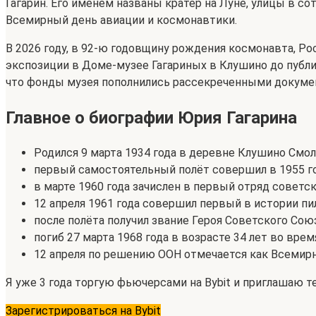
Гагарин. Его именем названы кратер на Луне, улицы в со
Всемирный день авиации и космонавтики.
В 2026 году, в 92-ю годовщину рождения космонавта, 
экспозиции в Доме-музее Гагариных в Клушино до публ
что фонды музея пополнились рассекреченными докумен
Главное о биографии Юрия Гагарина
Родился 9 марта 1934 года в деревне Клушино Смол
первый самостоятельный полёт совершил в 1955 го
в марте 1960 года зачислен в первый отряд советс
12 апреля 1961 года совершил первый в истории п
после полёта получил звание Героя Советского Сою
погиб 27 марта 1968 года в возрасте 34 лет во вре
12 апреля по решению ООН отмечается как Всемир
Я уже 3 года торгую фьючерсами на Bybit и приглашаю т
Зарегистрироваться на Bybit