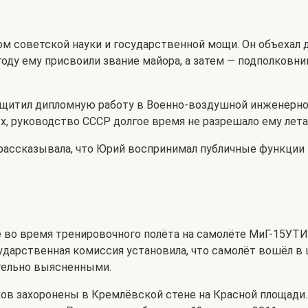
м советской науки и государственной мощи. Он объехал 
оду ему присвоили звание майора, а затем — подполковник
 защитил дипломную работу в Военно-воздушной инженерн
х, руководство СССР долгое время не разрешало ему летат
рассказывала, что Юрий воспринимал публичные функции ка
е во время тренировочного полёта на самолёте МиГ-15УТИ
ударственная комиссия установила, что самолёт вошёл в 
тельно выясненными.
иков захоронены в Кремлёвской стене на Красной площади