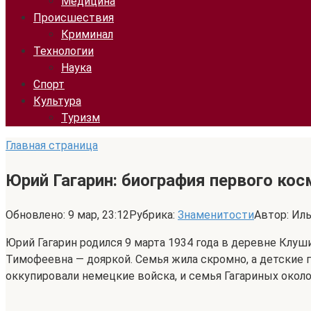
Медицина
Происшествия
Криминал
Технологии
Наука
Спорт
Культура
Туризм
Главная страница
Юрий Гагарин: биография первого ко
Обновлено:
9 мар, 23:12
Рубрика:
Знаменитости
Автор:
Иль
Юрий Гагарин родился 9 марта 1934 года в деревне Клуш
Тимофеевна — дояркой. Семья жила скромно, а детские
оккупировали немецкие войска, и семья Гагариных около