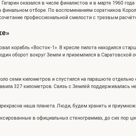
 Гагарин оказался в числе финалистов и в марте 1960 год
в финальном отборе. По воспоминаниям соратников Коро
 сочетание профессиональной смелости с трезвым расчёт
ке»
овал корабль «Восток-1». В кресле пилота находился стар
один оборот вокруг Земли и приземлился в Саратовской о
коло семи километров и спустился на парашюте отдельно 
вила 327 километров. Связь с Землёй поддерживалась не
прекрасна наша планета. Люди, будем хранить и приумножа
афиксированные в официальных стенограммах, до сих пор