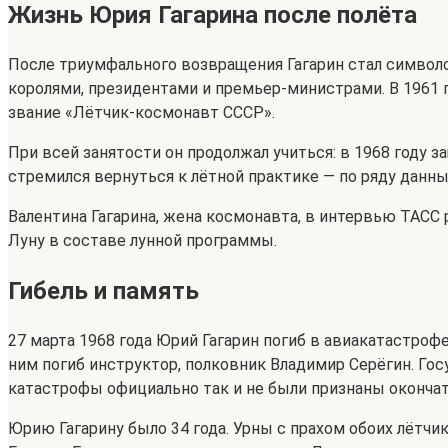
Жизнь Юрия Гагарина после полёта
После триумфального возвращения Гагарин стал символо
королями, президентами и премьер-министрами. В 1961 г
звание «Лётчик-космонавт СССР».
При всей занятости он продолжал учиться: в 1968 году
стремился вернуться к лётной практике — по ряду данны
Валентина Гагарина, жена космонавта, в интервью ТАСС 
Луну в составе лунной программы.
Гибель и память
27 марта 1968 года Юрий Гагарин погиб в авиакатастроф
ним погиб инструктор, полковник Владимир Серёгин. Гос
катастрофы официально так и не были признаны оконча
Юрию Гагарину было 34 года. Урны с прахом обоих лётч